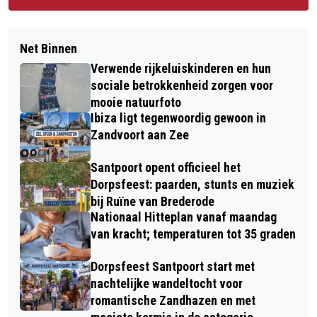
Net Binnen
Verwende rijkeluiskinderen en hun
sociale betrokkenheid zorgen voor
mooie natuurfoto
Ibiza ligt tegenwoordig gewoon in
Zandvoort aan Zee
Santpoort opent officieel het
Dorpsfeest: paarden, stunts en muziek
bij Ruïne van Brederode
Nationaal Hitteplan vanaf maandag
van kracht; temperaturen tot 35 graden
Dorpsfeest Santpoort start met
nachtelijke wandeltocht voor
romantische Zandhazen en met