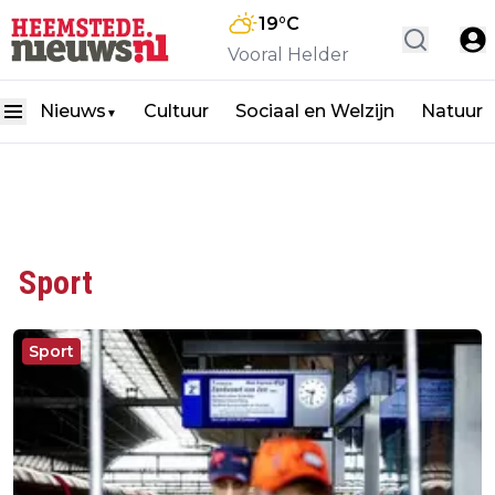
19
°C
Vooral Helder
Nieuws
Cultuur
Sociaal en Welzijn
Natuur
▼
Sport
Sport