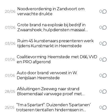
Noodverordening in Zandvoort om
0
20/06
verwachte drukte
Grote brand na explosie bij bedrijf in
0
07/06
Zwaanshoek; hulpdiensten massaal
ingezet
Ruim 45 kunstenaars presenteren werk
0
03/06
tijdens Kunstmarkt in Heemstede
Coalitievorming Heemstede met D66, VVD
0
01/06
en PRO afgerond
Auto door brand verwoest in W.
0
01/06
Denijslaan Heemstede
Afsluitingen Zeeweg naar strand
0
28/05
Bloemendaal vanwege proef met
Strandbus vanaf Haarlemmermeer
“I'm a Spartan!”: Duizenden ‘Spartanen’
0
25/05
trotseren tientallen hindernissen in