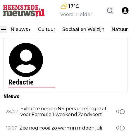
17
°C
Vooral Helder
Nieuws
Cultuur
Sociaal en Welzijn
Natuur
▼
Redactie
Nieuws
Extra treinen en NS-personeel ingezet
0
28/07
voor Formule 1-weekend Zandvoort
Zee nog nooit zo warm in midden juli
0
16/07