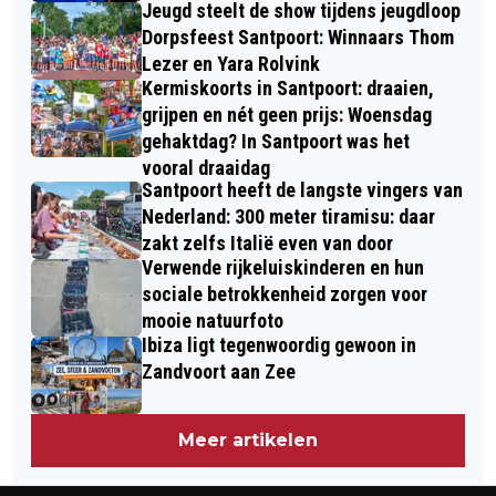
Jeugd steelt de show tijdens jeugdloop
Dorpsfeest Santpoort: Winnaars Thom
Lezer en Yara Rolvink
Kermiskoorts in Santpoort: draaien,
grijpen en nét geen prijs: Woensdag
gehaktdag? In Santpoort was het
vooral draaidag
Santpoort heeft de langste vingers van
Nederland: 300 meter tiramisu: daar
zakt zelfs Italië even van door
Verwende rijkeluiskinderen en hun
sociale betrokkenheid zorgen voor
mooie natuurfoto
Ibiza ligt tegenwoordig gewoon in
Zandvoort aan Zee
Meer artikelen