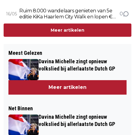
bloedheet Zandvoort
Ruim 8.000 wandelaars genieten van 5e
0
16/05
editie KiKa Haarlem City Walk en lopen €
140.733,- bij elkaar voor KiKa
Meer artikelen
Meest Gelezen
Davina Michelle zingt opnieuw
volkslied bij allerlaatste Dutch GP
Meer artikelen
Net Binnen
Davina Michelle zingt opnieuw
volkslied bij allerlaatste Dutch GP