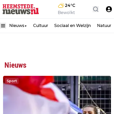
24
°C
Bewolkt
Nieuws
Cultuur
Sociaal en Welzijn
Natuur
▼
Nieuws
Sport