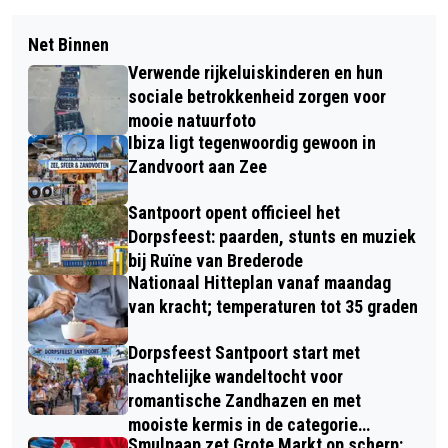
Net Binnen
Verwende rijkeluiskinderen en hun
sociale betrokkenheid zorgen voor
mooie natuurfoto
Ibiza ligt tegenwoordig gewoon in
Zandvoort aan Zee
Santpoort opent officieel het
Dorpsfeest: paarden, stunts en muziek
bij Ruïne van Brederode
Nationaal Hitteplan vanaf maandag
van kracht; temperaturen tot 35 graden
Dorpsfeest Santpoort start met
nachtelijke wandeltocht voor
romantische Zandhazen en met
mooiste kermis in de categorie
Smulpaap zet Grote Markt op scherp: