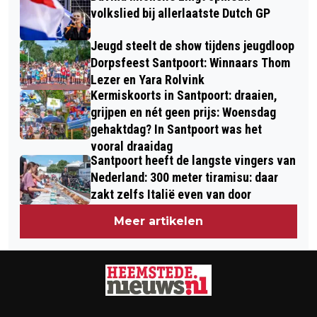
volkslied bij allerlaatste Dutch GP
Jeugd steelt de show tijdens jeugdloop
Dorpsfeest Santpoort: Winnaars Thom
Lezer en Yara Rolvink
Kermiskoorts in Santpoort: draaien,
grijpen en nét geen prijs: Woensdag
gehaktdag? In Santpoort was het
vooral draaidag
Santpoort heeft de langste vingers van
Nederland: 300 meter tiramisu: daar
zakt zelfs Italië even van door
Meer artikelen