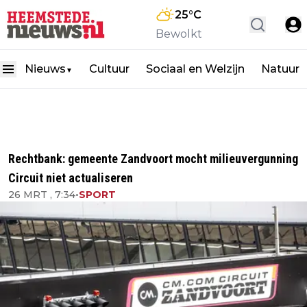
25
°C
Bewolkt
Nieuws
Cultuur
Sociaal en Welzijn
Natuur
▼
Rechtbank: gemeente Zandvoort mocht milieuvergunning
Circuit niet actualiseren
26 MRT , 7:34
•
SPORT