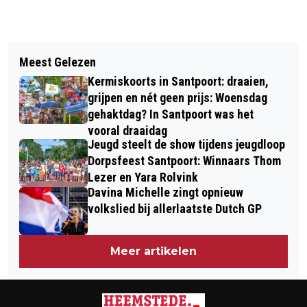
Vorig artikel
Volgend artikel
ZANDVOORT MAAKT ZICH OP VOOR
Meest Gelezen
NIEUWE AANHOUDINGEN OM
SPORTIEF WEEKEND MET 30.000
Kermiskoorts in Santpoort: draaien,
AANSLAG SYNAGOGE ROTTERDAM EN
WANDELAARS, FIETSERS EN
grijpen en nét geen prijs: Woensdag
VOORBEREIDEN EXPLOSIE SYNAGOGE
gehaktdag? In Santpoort was het
HARDLOPERS
vooral draaidag
HEEMSTEDE
Jeugd steelt de show tijdens jeugdloop
Dorpsfeest Santpoort: Winnaars Thom
Lezer en Yara Rolvink
Davina Michelle zingt opnieuw
volkslied bij allerlaatste Dutch GP
Meer artikelen