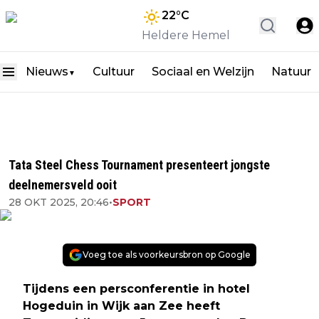
22
°C
Heldere Hemel
Nieuws
Cultuur
Sociaal en Welzijn
Natuur
▼
Tata Steel Chess Tournament presenteert jongste
deelnemersveld ooit
28 OKT 2025, 20:46
•
SPORT
Voeg toe als voorkeursbron op Google
Tijdens een persconferentie in hotel
Hogeduin in Wijk aan Zee heeft