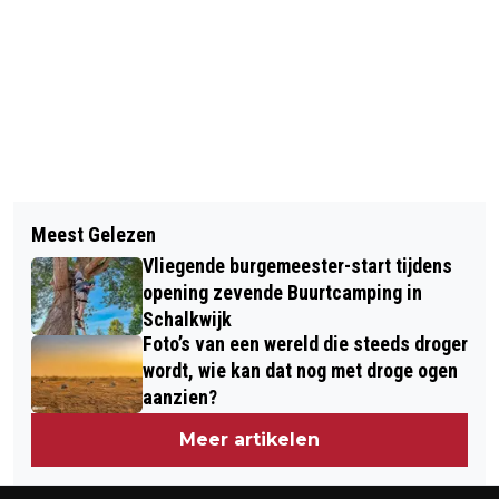
Vorig artikel
Volgend artikel
STILTE REGEERT IN HEEMSTEDE:
Meest Gelezen
JETTEN EN WILDERS OOK IN DE REGIO
GEMEENTE INTRODUCEERT
Vliegende burgemeester-start tijdens
KENNEMERLAND NEK-AAN-NEK
PRIKKELARM STEMBUREAU
opening zevende Buurtcamping in
Schalkwijk
Foto’s van een wereld die steeds droger
wordt, wie kan dat nog met droge ogen
aanzien?
Meer artikelen