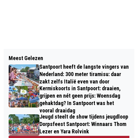
Vorig artikel
Volgend artikel
HEEMSTEDE NATUURNIEUWS: WAT
Meest Gelezen
RUIM 45 KUNSTENAARS
HET LANDSCHAP VAN MEERMOND
Santpoort heeft de langste vingers van
PRESENTEREN WERK TIJDENS
ONS VERTELT
Nederland: 300 meter tiramisu: daar
KUNSTMARKT IN HEEMSTEDE
zakt zelfs Italië even van door
Kermiskoorts in Santpoort: draaien,
grijpen en nét geen prijs: Woensdag
gehaktdag? In Santpoort was het
vooral draaidag
Jeugd steelt de show tijdens jeugdloop
Dorpsfeest Santpoort: Winnaars Thom
Lezer en Yara Rolvink