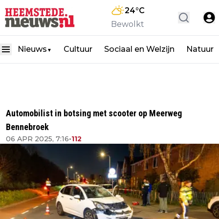
24
°C
Bewolkt
Nieuws
Cultuur
Sociaal en Welzijn
Natuur
▼
Automobilist in botsing met scooter op Meerweg
Bennebroek
06 APR 2025, 7:16
•
112