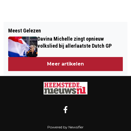
Vorig artikel
Volgend artikel
JONGEN BEROOFD OP CRUQUIUSWEG
Meest Gelezen
LENTEBLOEI OP BOLLENVELDEN, OP
HEEMSTEDE
Davina Michelle zingt opnieuw
DE HEIDE, IN BOSSEN EN DUINEN
volkslied bij allerlaatste Dutch GP
Meer artikelen
Powered by Newsifier