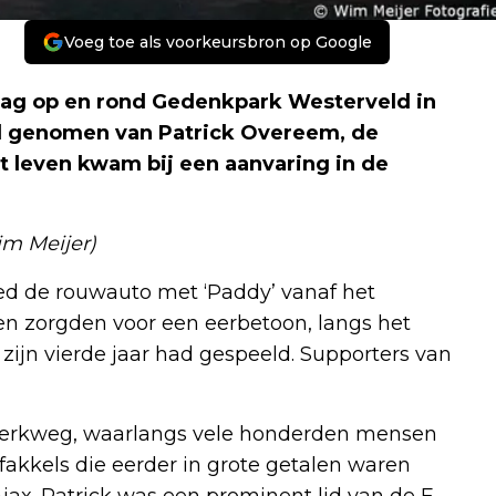
Voeg toe als voorkeursbron op Google
g op en rond Gedenkpark Westerveld in
d genomen van Patrick Overeem, de
 leven kwam bij een aanvaring in de
im Meijer)
ed de rouwauto met ‘Paddy’ vanaf het
ten zorgden voor een eerbetoon, langs het
zijn vierde jaar had gespeeld. Supporters van
erkerkweg, waarlangs vele honderden mensen
akkels die eerder in grote getalen waren
jax. Patrick was een prominent lid van de F-