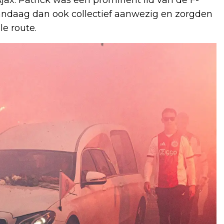
andaag dan ook collectief aanwezig en zorgden
le route.