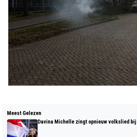
Vorig artikel
Meest Gelezen
LICHT, POËZIE EN HERINNERING
Davina Michelle zingt opnieuw volkslied bij
TIJDENS JAARLIJKSE HERDENKING OP
GEDENKPARK WESTERVELD