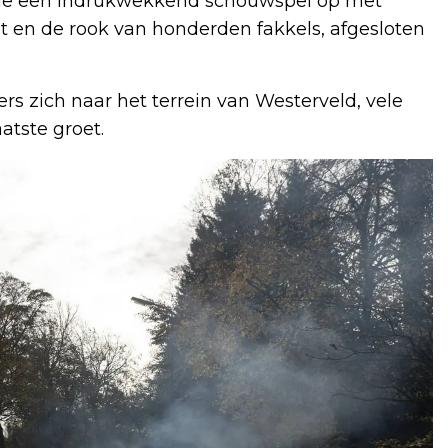
idde een indrukwekkend schouwspel op met
 en de rook van honderden fakkels, afgesloten
rs zich naar het terrein van Westerveld, vele
atste groet.