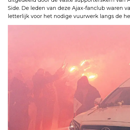
Side. De leden van deze Ajax-fanclub waren v
letterlijk voor het nodige vuurwerk langs de he