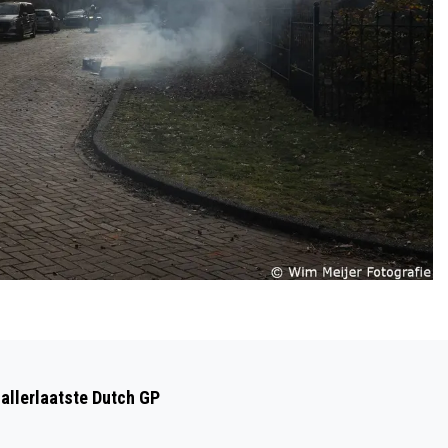
Volgend artikel
BEPPIE KOOREMAN 'MET HAAR VOETEN
 allerlaatste Dutch GP
IN DE AARDE'