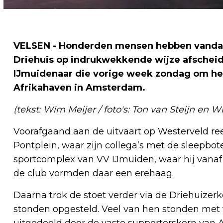
VELSEN - Honderden mensen hebben vandaa
Driehuis op indrukwekkende wijze afschei
IJmuidenaar die vorige week zondag om het
Afrikahaven in Amsterdam.
(tekst: Wim Meijer / foto's: Ton van Steijn en W
Voorafgaand aan de uitvaart op Westerveld re
Pontplein, waar zijn collega’s met de sleepbo
sportcomplex van VV IJmuiden, waar hij vanaf 
de club vormden daar een erehaag.
Daarna trok de stoet verder via de Driehuiz
stonden opgesteld. Veel van hen stonden met f
uitgedeeld door de vaste supporterskern van A