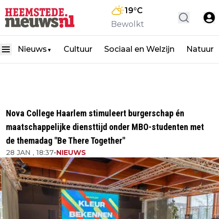
19
°C
Bewolkt
Nieuws
Cultuur
Sociaal en Welzijn
Natuur
▼
Nova College Haarlem stimuleert burgerschap én
maatschappelijke diensttijd onder MBO-studenten met
de themadag "Be There Together"
28 JAN , 18:37
•
NIEUWS