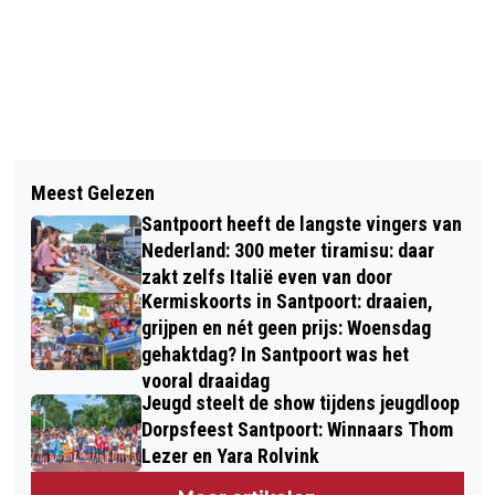
Vorig artikel
Volgend artikel
KINDEREN VANAF 2027 GRATIS MET
Meest Gelezen
STUDENTEN FOODSERVICE NOVA
OV, KORTING 65-PLUSSERS
Santpoort heeft de langste vingers van
COLLEGE HAARLEMMERMEER
VERDWIJNT
Nederland: 300 meter tiramisu: daar
BEHALEN EXTRA BRANCHE-
zakt zelfs Italië even van door
Kermiskoorts in Santpoort: draaien,
CERTIFICAAT SOCIALE HYGIËNE
grijpen en nét geen prijs: Woensdag
gehaktdag? In Santpoort was het
vooral draaidag
Jeugd steelt de show tijdens jeugdloop
Dorpsfeest Santpoort: Winnaars Thom
Lezer en Yara Rolvink