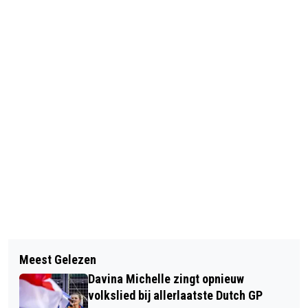
Vorig artikel
Volgend artikel
DRIE MANNEN AANGEHOUDEN NA
Meest Gelezen
GEMEENTE HEEMSKERK HOUDT
WONINGINBRAAK IN HEEMSTEDE
Davina Michelle zingt opnieuw
ENQUÊTE OVER ENERGIETRANSITIE
volkslied bij allerlaatste Dutch GP