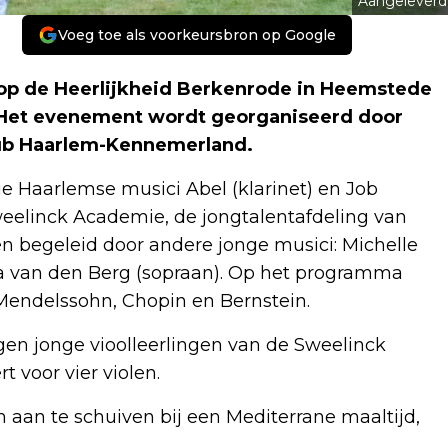
Aangeleverd
Voeg toe als voorkeursbron op Google
op de Heerlijkheid Berkenrode in Heemstede
. Het evenement wordt georganiseerd door
lub Haarlem-Kennemerland.
e Haarlemse musici Abel (klarinet) en Job
eelinck Academie, de jongtalentafdeling van
 begeleid door andere jonge musici: Michelle
a van den Berg (sopraan). Op het programma
endelssohn, Chopin en Bernstein.
n jonge vioolleerlingen van de Sweelinck
voor vier violen.
 aan te schuiven bij een Mediterrane maaltijd,