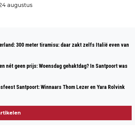
 24 augustus
Volgend artikel
MOGELIJK GLASDEELTJES IN POTJES
rland: 300 meter tiramisu: daar zakt zelfs Italië even van
ANSJOVISFILETS
 en nét geen prijs: Woensdag gehaktdag? In Santpoort was
psfeest Santpoort: Winnaars Thom Lezer en Yara Rolvink
rtikelen