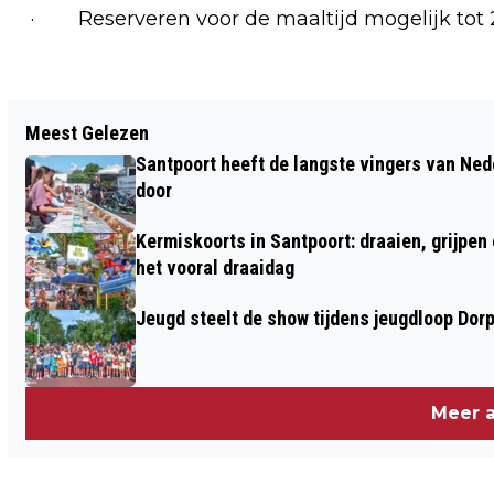
· Reserveren voor de maaltijd mogelijk tot
Vorig artikel
Meest Gelezen
VANDAAG IN HET DUIN #41: OP ZOEK
Santpoort heeft de langste vingers van Nede
NAAR MUURPEPER
door
Kermiskoorts in Santpoort: draaien, grijpen
het vooral draaidag
Jeugd steelt de show tijdens jeugdloop Dor
Meer a