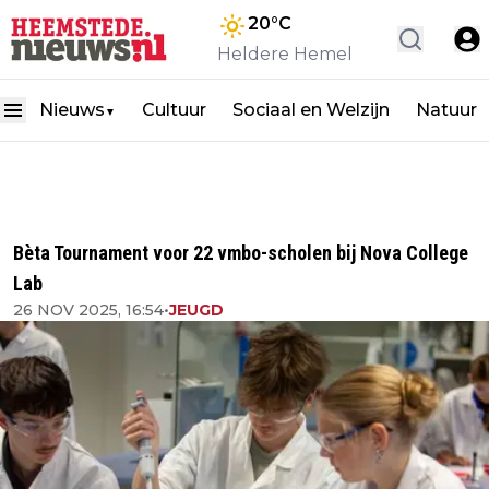
20
°C
Heldere Hemel
Nieuws
Cultuur
Sociaal en Welzijn
Natuur
▼
Bèta Tournament voor 22 vmbo-scholen bij Nova College
Lab
26 NOV 2025, 16:54
•
JEUGD