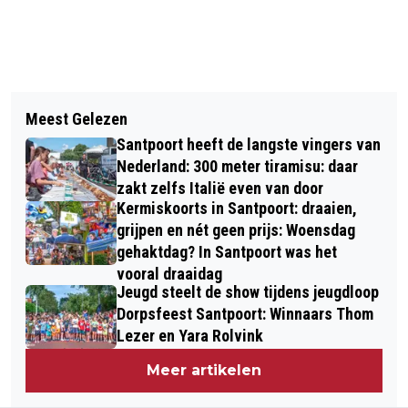
Vorig artikel
Volgend artikel
SBS6 MAAKT DOCUMENTAIRE VOOR
Meest Gelezen
KOMENDE ZOMER GRATIS MET DE
ST. MEERGROEN EN MAAKT
Santpoort heeft de langste vingers van
BUS NAAR STRANDEN BLOEMENDAAL
DONDERGAG 27 NOVEMBER OPNAMEN
Nederland: 300 meter tiramisu: daar
EN ZANDVOORT
zakt zelfs Italië even van door
IN GROENENDAAL
Kermiskoorts in Santpoort: draaien,
grijpen en nét geen prijs: Woensdag
gehaktdag? In Santpoort was het
vooral draaidag
Jeugd steelt de show tijdens jeugdloop
Dorpsfeest Santpoort: Winnaars Thom
Lezer en Yara Rolvink
Meer artikelen