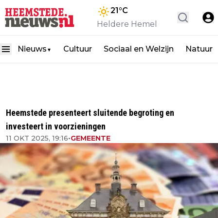
21
°C
Heldere Hemel
Nieuws
Cultuur
Sociaal en Welzijn
Natuur
▼
Heemstede presenteert sluitende begroting en
investeert in voorzieningen
11 OKT 2025, 19:16
•
GEMEENTE