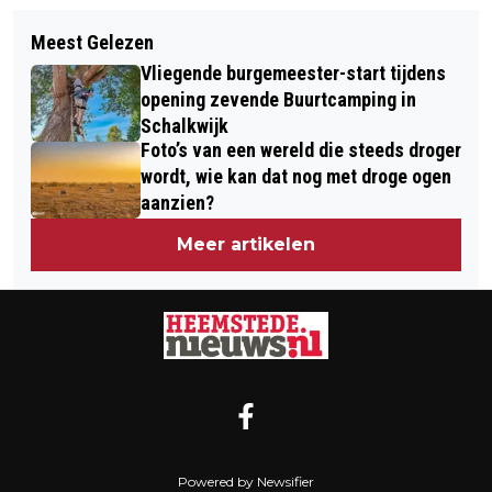
Volgend artikel
DODENHERDENKING 2025 VROEGE
Meest Gelezen
EUROVISIE SONGFESTIVAL: HET
MORGEN EEREBEGRAAFPLAATS
Vliegende burgemeester-start tijdens
MEEST BEKRITISEERD, HET MINST
BLOEMENDAAL
opening zevende Buurtcamping in
GEWAARDEERD MAAR HET MEEST
Schalkwijk
Foto’s van een wereld die steeds droger
BEKEKEN
wordt, wie kan dat nog met droge ogen
aanzien?
Meer artikelen
Powered by Newsifier