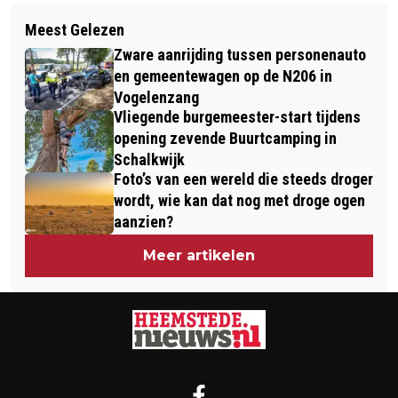
Volgend artikel
NOVA COLLEGE HOUDT OPEN DAG IN
Meest Gelezen
DERDE LIEF & LEEDSTRAAT IN
BEVERWIJK, HAARLEM, HOOFDDORP,
Zware aanrijding tussen personenauto
VOGELENZANG
IJMUIDEN EN AMSTELVEEN
en gemeentewagen op de N206 in
Vogelenzang
Vliegende burgemeester-start tijdens
opening zevende Buurtcamping in
Schalkwijk
Foto’s van een wereld die steeds droger
wordt, wie kan dat nog met droge ogen
aanzien?
Meer artikelen