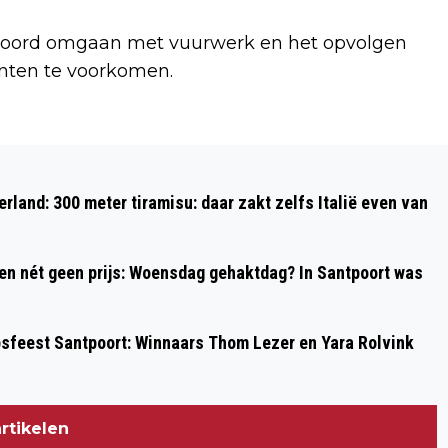
ntwoord omgaan met vuurwerk en het opvolgen
nten te voorkomen.
Volgend artikel
UITSLAANDE BRAND IN
rland: 300 meter tiramisu: daar zakt zelfs Italië even van
VUURWERKWINKEL IN HILLEGOM
 en nét geen prijs: Woensdag gehaktdag? In Santpoort was
psfeest Santpoort: Winnaars Thom Lezer en Yara Rolvink
rtikelen