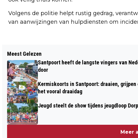
Volgens de politie helpt rustig gedrag, vera
van aanwijzingen van hulpdiensten om incide
Vorig artikel
Meest Gelezen
NACHTELIJKE BRAND BIJ
Santpoort heeft de langste vingers van Nede
INDUSTRIEPAND CRUQUIUS SNEL
door
GEBLUST
Kermiskoorts in Santpoort: draaien, grijpen
het vooral draaidag
Jeugd steelt de show tijdens jeugdloop Dor
Meer a